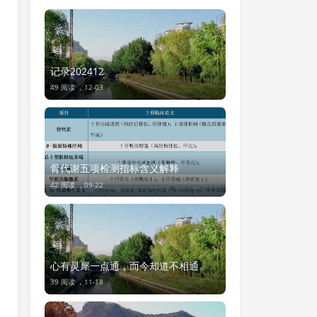
记录202412
49 阅读 ，
12-03
骨代谢五项检测指标含义解释
42 阅读 ，
09-22
心有灵犀一点通，而今却道不相通
39 阅读 ，
11-18