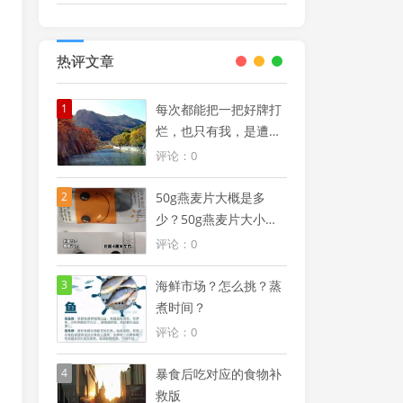
热评文章
1
每次都能把一把好牌打
烂，也只有我，是遭到
诅咒了吗？
评论：0
2
50g燕麦片大概是多
少？50g燕麦片大小参
照物
评论：0
3
海鲜市场？怎么挑？蒸
煮时间？
评论：0
4
暴食后吃对应的食物补
救版